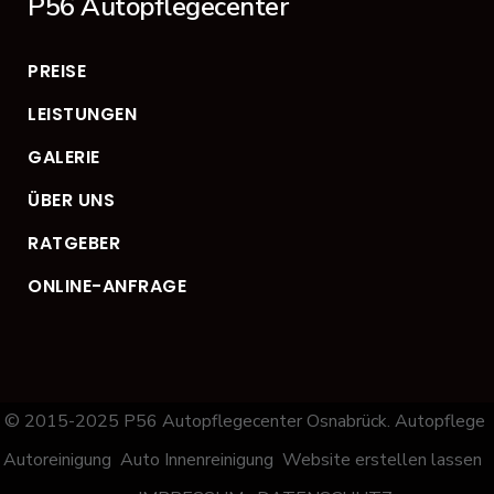
P56 Autopflegecenter
PREISE
LEISTUNGEN
GALERIE
ÜBER UNS
RATGEBER
ONLINE-ANFRAGE
© 2015-2025 P56
Autopflegecenter
Osnabrück.
Autopflege
Autoreinigung
Auto Innenreinigung
Website erstellen lassen