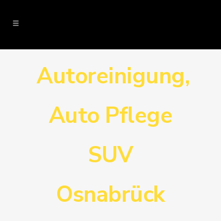
Autoreinigung,
Auto Pflege
SUV
Osnabrück