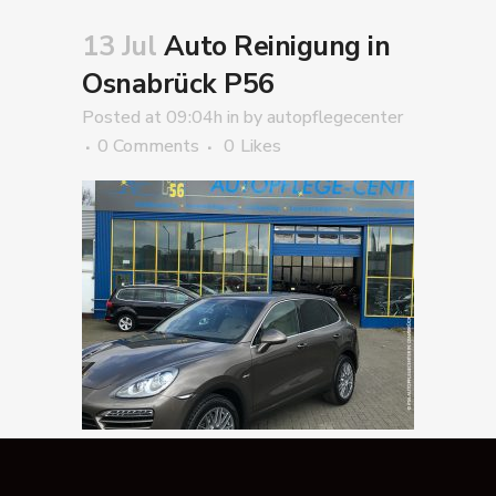
13 Jul
Auto Reinigung in
Osnabrück P56
Posted at 09:04h
in
by
autopflegecenter
0 Comments
0
Likes