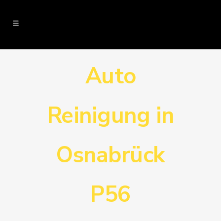
Auto
Reinigung in
Osnabrück
P56